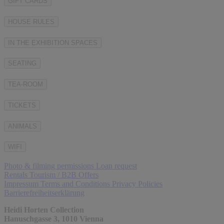
GIFT CARDS
HOUSE RULES
IN THE EXHIBITION SPACES
SEATING
TEA-ROOM
TICKETS
ANIMALS
WIFI
Photo & filming permissions
Loan request
Rentals
Tourism / B2B Offers
Impressum
Terms and Conditions
Privacy Policies
Barrierefreiheitserklärung
Heidi Horten Collection
Hanuschgasse 3, 1010 Vienna