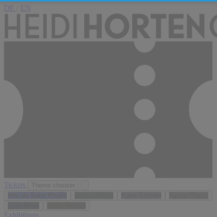
DE
/
EN
Tickets
Theme chooser
Niki de Saint Phalle
Gustav Klimt
Egon Schiele
Sylvie Fleury
Yves Klein
Andy Warhol
Exhibitions