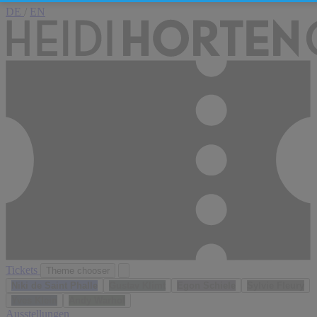
DE
/
EN
Tickets
Theme chooser
Niki de Saint Phalle
Gustav Klimt
Egon Schiele
Sylvie Fleury
Yves Klein
Andy Warhol
Ausstellungen