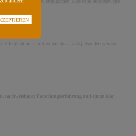
zeit ändern
ung KLIMT – WARHOL zu ermöglichen. Dies kann beispielsweise
KZEPTIEREN
eröffentlicht oder im Rahmen eines Talks präsentiert werden.
ion, nachweisbarer Forschungserfahrung und einem klar