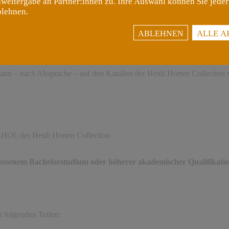
weitergabe an Partner:innen zu. Ihre Auswahl können Sie jeder
nständige kunsthistorische Auseinandersetzung mit der Dauerausstell
blehnen.
g der Heidi Horten Collection
ALLE A
ABLEHNEN
der Sammlungszusammenhängen
 kann – nach Absprache – auf den Kanälen der Heidi Horten Collection v
HOL der Heidi Horten Collection
chlossenem Bachelorstudium oder höherer akademischer Qualifikat
 folgenden Teilen: