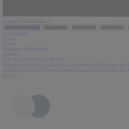
Tickets
Theme chooser
Niki de Saint Phalle
Gustav Klimt
Egon Schiele
Sylvie Fleury
Ausstellungen
Besuch
Tickets
Führungen & Workshops
Kalender
Über die Heidi Horten Collection
Aktuelle Ausstellung: ANIMALIA. Von Tieren und Menschen - bis 3
Ei
D
F
Das sagen unsere Besucher:innen:
und Menschen - bis 30. August!
Aktuelle Ausstellung: ANIMALIA. V
n
ie
a
News
es
S
nt
m
a
a
ei
m
st
n
m
is
er
lu
c
Li
n
h
e
g
e
bl
is
K
in
t
u
gs
h
n