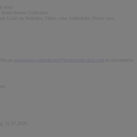
lt wird
Heidi Horten Collection
nal: Links zu Websites, Video- oder Audiolinks, Presse usw.
59h) an
magdalena.winkelhofer@hortencollection.com
zu übermitteln.
ion.
ag, 31.07.2026.