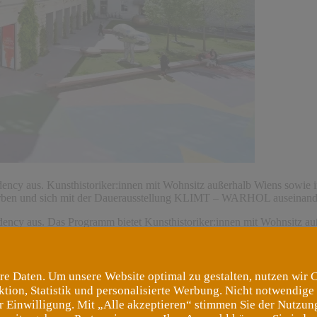
idency aus. Kunsthistoriker:innen mit Wohnsitz außerhalb Wiens sowie i
erben und sich mit der Dauerausstellung KLIMT – WARHOL auseinand
sidency aus. Das Programm bietet Kunsthistoriker:innen mit Wohnsitz a
mit Aspekten der Dauerausstellung KLIMT – WARHOL auseinanderzuset
59h) an
magdalena.winkelhofer@hortencollection.com
zu übermitteln.
re Daten. Um unsere Website optimal zu gestalten, nutzen wir 
ktion, Statistik und personalisierte Werbung. Nicht notwendige
er Einwilligung. Mit „Alle akzeptieren“ stimmen Sie der Nutzung