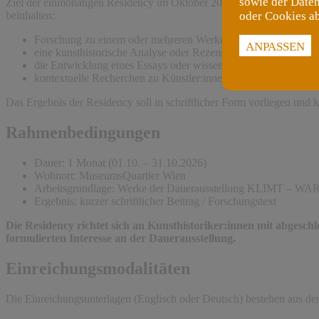
sowie der Daten
Ziel der einmonatigen Residency im Oktober 2026 ist es, eine eige
oder Cookies a
beinhalten:
Forschung zu einem oder mehreren Werken der Dauerausstellun
ANPASSEN
eine kunsthistorische Analyse oder Rezension
die Entwicklung eines Essays oder wissenschaftlichen Beitrags
kontextuelle Recherchen zu Künstler:innen, Werkgruppen o
Das Ergebnis der Residency soll in schriftlicher Form vorliegen und
Rahmenbedingungen
Dauer: 1 Monat (01.10. – 31.10.2026)
Wohnort: MuseumsQuartier Wien
Arbeitsgrundlage: Werke der Dauerausstellung KLIMT – WAR
Ergebnis: kurzer schriftlicher Beitrag / Forschungstext
Die Residency richtet sich an Kunsthistoriker:innen mit abges
formulierten Interesse an der Dauerausstellung.
Einreichungsmodalitäten
Die Einreichungsunterlagen (Englisch oder Deutsch) bestehen aus den