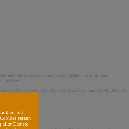
nternationale Bewerber:innen sind eingeladen, sich für einen
erzusetzen.
ußerhalb Wiens sowie internationalen Bewerber:innen die Möglichkeit,
zen.
Cookies und
 Cookies setzen
 aller Dienste