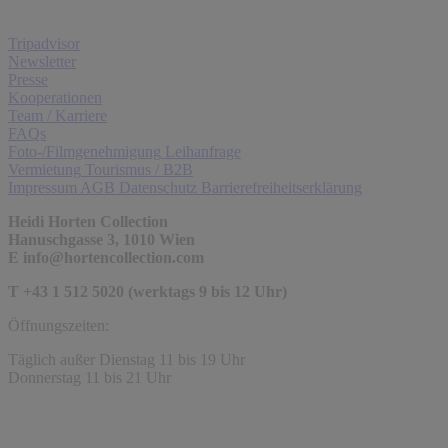
Tripadvisor
Newsletter
Presse
Kooperationen
Team / Karriere
FAQs
Foto-/Filmgenehmigung
Leihanfrage
Vermietung
Tourismus / B2B
Impressum
AGB
Datenschutz
Barrierefreiheitserklärung
Heidi Horten Collection
Hanuschgasse 3, 1010 Wien
E
info@hortencollection.com
T +43 1 512 5020 (werktags 9 bis 12 Uhr)
Öffnungszeiten:
Täglich außer Dienstag 11 bis 19 Uhr
Donnerstag 11 bis 21 Uhr