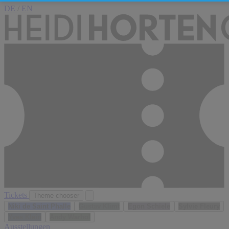
DE
/
EN
Tickets
Theme chooser
Niki de Saint Phalle
Gustav Klimt
Egon Schiele
Sylvie Fleury
Yves Klein
Andy Warhol
Ausstellungen