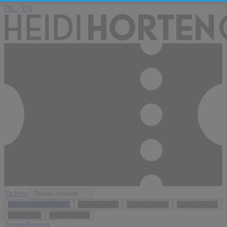
DE
/
EN
Tickets
Theme chooser
Niki de Saint Phalle
Gustav Klimt
Egon Schiele
Sylvie Fleury
Yves Klein
Andy Warhol
Ausstellungen