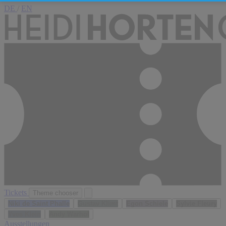
DE
/
EN
Tickets
Theme chooser
Niki de Saint Phalle
Gustav Klimt
Egon Schiele
Sylvie Fleury
Yves Klein
Andy Warhol
Ausstellungen