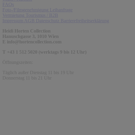
FAQs
Foto-/Filmgenehmigung
Leihanfrage
Vermietung
Tourismus / B2B
Impressum
AGB
Datenschutz
Barrierefreiheitserklärung
Heidi Horten Collection
Hanuschgasse 3, 1010 Wien
E
info@hortencollection.com
T +43 1 512 5020 (werktags 9 bis 12 Uhr)
Öffnungszeiten:
Täglich außer Dienstag 11 bis 19 Uhr
Donnerstag 11 bis 21 Uhr