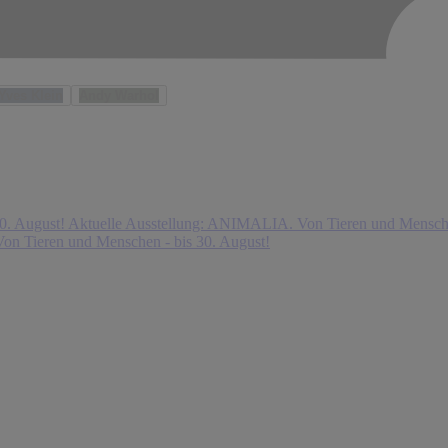
Yves Klein
Andy Warhol
0. August!
Aktuelle Ausstellung: ANIMALIA. Von Tieren und Mensche
on Tieren und Menschen - bis 30. August!