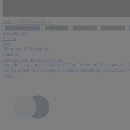
Tickets
Theme chooser
Niki de Saint Phalle
Gustav Klimt
Egon Schiele
Sylvie Fleury
Ausstellungen
Besuch
Tickets
Führungen & Workshops
Kalender
Über die Heidi Horten Collection
Aktuelle Ausstellung: ANIMALIA. Von Tieren und Menschen - bis 3
Ei
D
F
Das sagen unsere Besucher:innen:
und Menschen - bis 30. August!
Aktuelle Ausstellung: ANIMALIA. V
n
ie
a
News
es
S
nt
m
a
a
ei
m
st
n
m
is
er
lu
c
Li
n
h
e
g
e
bl
is
K
in
t
u
gs
h
n