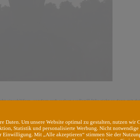
nicht einschläfern, sondern aufwecken wollen!" Wie sieht es denn mit d
Traum in Blau! Am 21. und 22. August erfüllst du dir deinen Traum in 
re Daten. Um unsere Website optimal zu gestalten, nutzen wir 
ktion, Statistik und personalisierte Werbung. Nicht notwendige
er Einwilligung. Mit „Alle akzeptieren“ stimmen Sie der Nutzung