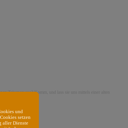
einen Träumen aus? Komm, und lass sie uns mittels einer alten
Blau.
Cookies und
 Cookies setzen
 aller Dienste