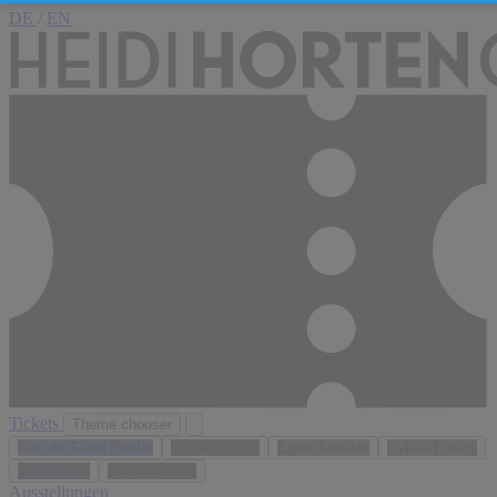
DE
/
EN
Tickets
Theme chooser
Niki de Saint Phalle
Gustav Klimt
Egon Schiele
Sylvie Fleury
Yves Klein
Andy Warhol
Ausstellungen