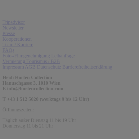
Tripadvisor
Newsletter
Presse
Kooperationen
Team / Karriere
FAQs
Foto-/Filmgenehmigung
Leihanfrage
Vermietung
Tourismus / B2B
Impressum
AGB
Datenschutz
Barrierefreiheitserklärung
Heidi Horten Collection
Hanuschgasse 3, 1010 Wien
E
info@hortencollection.com
T +43 1 512 5020 (werktags 9 bis 12 Uhr)
Öffnungszeiten:
Täglich außer Dienstag 11 bis 19 Uhr
Donnerstag 11 bis 21 Uhr