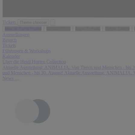
Tickets
Theme chooser
Niki de Saint Phalle
Gustav Klimt
Egon Schiele
Sylvie Fleury
Ausstellungen
Besuch
Tickets
Führungen & Workshops
Kalender
Über die Heidi Horten Collection
Aktuelle Ausstellung: ANIMALIA. Von Tieren und Menschen - bis 3
Ei
D
F
Das sagen unsere Besucher:innen:
und Menschen - bis 30. August!
Aktuelle Ausstellung: ANIMALIA. V
n
ie
a
News
es
S
nt
m
a
a
ei
m
st
n
m
is
er
lu
c
Li
n
h
e
g
e
bl
is
K
in
t
u
gs
h
n