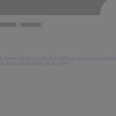
Yves Klein
Andy Warhol
0. August!
Aktuelle Ausstellung: ANIMALIA. Von Tieren und Mensche
on Tieren und Menschen - bis 30. August!