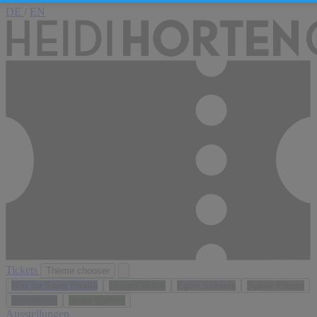
DE
/
EN
Tickets
Theme chooser
Niki de Saint Phalle
Gustav Klimt
Egon Schiele
Sylvie Fleury
Yves Klein
Andy Warhol
Ausstellungen