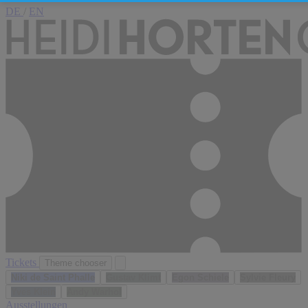
DE
/
EN
Tickets
Theme chooser
Niki de Saint Phalle
Gustav Klimt
Egon Schiele
Sylvie Fleury
Yves Klein
Andy Warhol
Ausstellungen